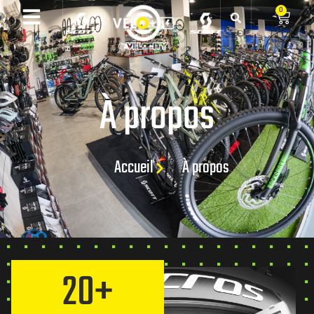
0
À propos
Accueil
À propos
20
+