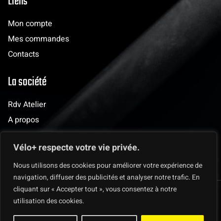
Liens
Mon compte
Mes commandes
Contacts
La société
Rdv Atelier
A propos
Evènements
Vélo+ respecte votre vie privée.
Les clubs
Nous utilisons des cookies pour améliorer votre expérience de
navigation, diffuser des publicités et analyser notre trafic. En
cliquant sur « Accepter tout », vous consentez à notre
© 2025 Vélo + Mentions légales & Protection des données
utilisation des cookies.