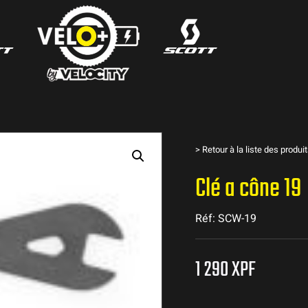
>
Retour à la liste des produi
Clé a cône 19
Réf: SCW-19
1 290
XPF