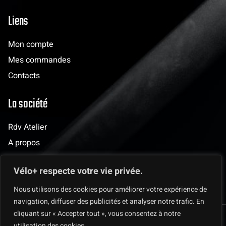
Liens
Mon compte
Mes commandes
Contacts
La société
Rdv Atelier
A propos
Evènements
Vélo+ respecte votre vie privée.
Les clubs
Nous utilisons des cookies pour améliorer votre expérience de
navigation, diffuser des publicités et analyser notre trafic. En
cliquant sur « Accepter tout », vous consentez à notre
© 2025 Vélo + Mentions légales & Protection des données
utilisation des cookies.