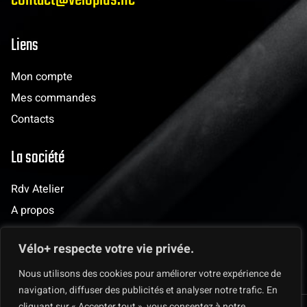
Liens
Mon compte
Mes commandes
Contacts
La société
Rdv Atelier
A propos
Evènements
Vélo+ respecte votre vie privée.
Les clubs
Nous utilisons des cookies pour améliorer votre expérience de
navigation, diffuser des publicités et analyser notre trafic. En
cliquant sur « Accepter tout », vous consentez à notre