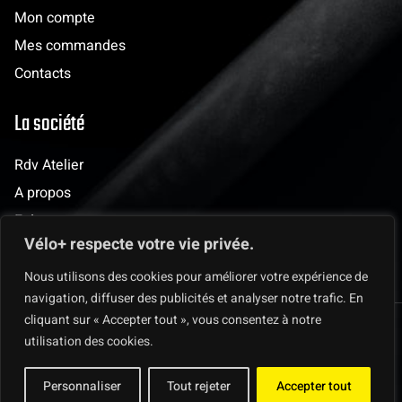
Mon compte
Mes commandes
Contacts
La société
Rdv Atelier
A propos
Evènements
Vélo+ respecte votre vie privée.
Les clubs
Nous utilisons des cookies pour améliorer votre expérience de
navigation, diffuser des publicités et analyser notre trafic. En
cliquant sur « Accepter tout », vous consentez à notre
© 2025 Vélo + Mentions légales & Protection des données
utilisation des cookies.
Personnaliser
Tout rejeter
Accepter tout