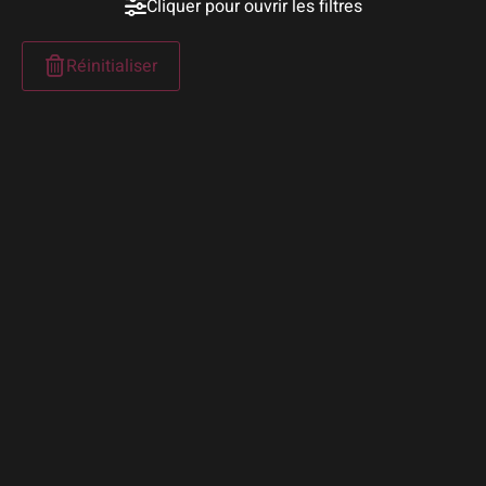
Cliquer pour ouvrir les filtres
Réinitialiser
P
DÉT