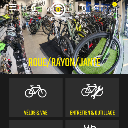
0
ROUE/RAYON/JANTE
VÉLOS & VAE
ENTRETIEN & OUTILLAGE