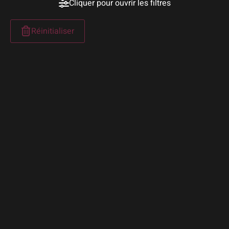
Cliquer pour ouvrir les filtres
Réinitialiser
POR
RAN